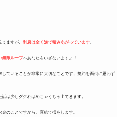
見えますが、
利息は全く逆で積みあがっています
。
い無限ループ
へあなたをいざないますよ！
解していることが非常に大切なことです。規約を面倒に思わず
た話は少しググればめちゃくちゃ出てきます。
お金のことですから、直結で損をします。