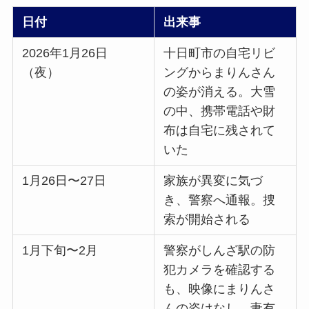
日付
出来事
2026年1月26日
十日町市の自宅リビ
（夜）
ングからまりんさん
の姿が消える。大雪
の中、携帯電話や財
布は自宅に残されて
いた
1月26日〜27日
家族が異変に気づ
き、警察へ通報。捜
索が開始される
1月下旬〜2月
警察がしんざ駅の防
犯カメラを確認する
も、映像にまりんさ
んの姿はなし。妻有