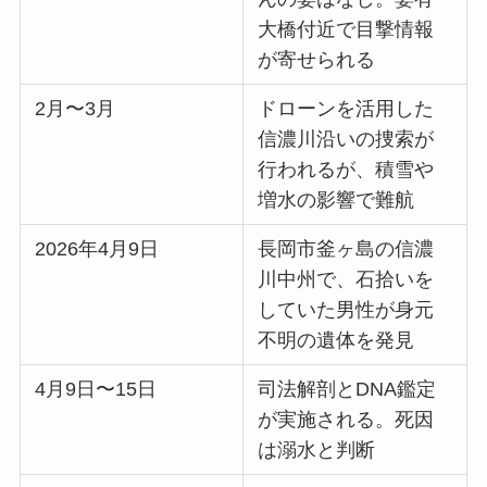
大橋付近で目撃情報
が寄せられる
2月〜3月
ドローンを活用した
信濃川沿いの捜索が
行われるが、積雪や
増水の影響で難航
2026年4月9日
長岡市釜ヶ島の信濃
川中州で、石拾いを
していた男性が身元
不明の遺体を発見
4月9日〜15日
司法解剖とDNA鑑定
が実施される。死因
は溺水と判断