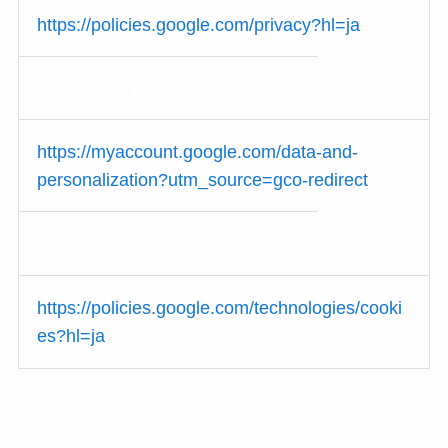
https://policies.google.com/privacy?hl=ja
オプトアウト
ページ
https://myaccount.google.com/data-and-
personalization?utm_source=gco-redirect
クッキー
ポリシー
https://policies.google.com/technologies/cooki
es?hl=ja