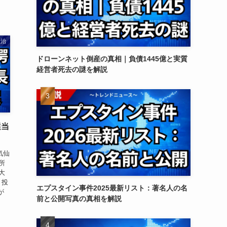
政治
ドローンネット倒産の真相｜負債1445億と実質
経営者死去の謎を解説
選当
気仙
所
大
。投
エプスタイン事件2025最新リスト：著名人の名
が
前と公開写真の真相を解説