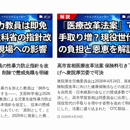
政治
員の性暴力防止指針を改
高市首相医療改革法案 保険料引き
」削除で懲戒免職を明確
げへ衆院厚労委で可決
衆院厚生労働委員会は2026年4月24日、医
険制度改革に向けた健康保険法などの改正
性暴力を加えた教員は「例外な
を自民党・日本維新の会などの賛成多数で
する――。文部科学省は2026
決した。高市早苗首相は同委員会に出席し
「教員による児童生徒性暴力防止
現役世代の手取りを増やす姿勢を改めて明
基本指針を改定し、従来の懲戒
にした。法案に盛り込まれた「OTC類似...
けられていた「原則として」と
た。2025年に発覚した教...
2026年4月24日