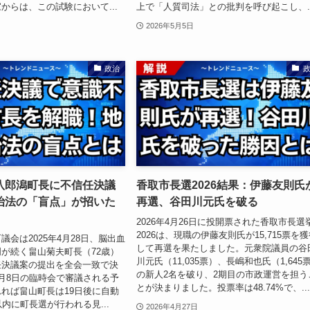
からは、この試験において...
上で「人質司法」との批判を呼び起こし、..
2026年5月5日
政治
八郎潟町長に不信任決議
香取市長選2026結果：伊藤友則氏
治法の「盲点」が招いた
再選、谷田川元氏を破る
2026年4月26日に投開票された香取市長選
2026は、現職の伊藤友則氏が15,715票を
議会は2025年4月28日、脳出血
して再選を果たしました。元衆院議員の谷
が続く畠山菊夫町長（72歳）
川元氏（11,035票）、長嶋和也氏（1,645
任決議案の提出を全会一致で決
の新人2名を破り、2期目の市政運営を担う
月8日の臨時会で審議される予
とが決まりました。投票率は48.74%で、..
れば畠山町長は19日後に自動
以内に町長選が行われる見...
2026年4月27日