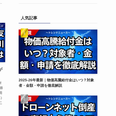
.
人気記事
政治
が
2025-26年最新｜物価高騰給付金はいつ？対象
挙
者・金額・申請を徹底解説
獲得
田
票）
こ
.