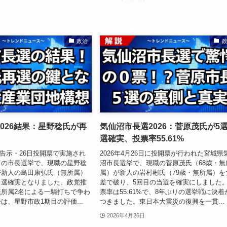
政治
026結果：星野稔氏が再
気仙沼市長選2026：菅原茂氏が5
選確実、投票率55.61%
9日告示・26日投開票で実施され
2026年4月26日に投開票が行われた宮城県
市の市長選挙で、現職の星野稔
沼市長選挙で、現職の菅原茂氏（68歳・無
が新人の島田康弘氏（無所属）
属）が新人の岩村彬氏（79歳・無所属）を
当選確実となりました。政党推
差で破り、5回目の当選を確実にしました
所属2名による一騎打ちで争わ
票率は55.61%で、8年ぶりの選挙戦に決着
は、星野市政1期目の評価...
つきました。東日本大震災の復興を一貫...
2026年4月26日