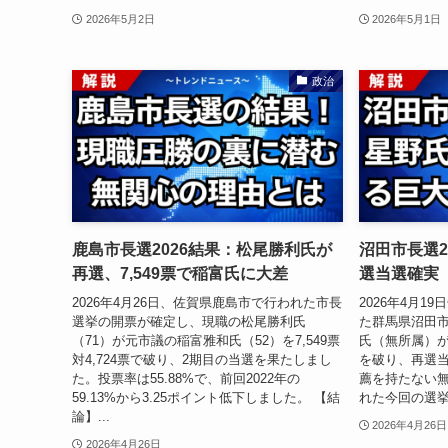
2026年5月2日
2026年5月1日
政治
鹿島市長選2026結果：松尾勝利氏が
沼田市長選2
再選、7,549票で稲富氏に大差
選当選確実
2026年4月26日、佐賀県鹿島市で行われた市長
2026年4月1
選挙の開票が確定し、現職の松尾勝利氏
た群馬県沼田
（71）が元市議の稲富雅和氏（52）を7,549票
氏（無所属）
対4,724票で破り、2期目の当選を果たしまし
を破り、再選
た。投票率は55.88%で、前回2022年の
薦を持たない無
59.13%から3.25ポイント低下しました。 【結
れた今回の選挙
論】...
2026年4月26日
2026年4月26日