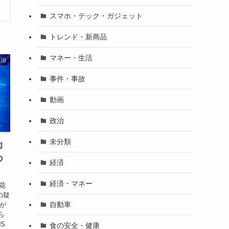
スマホ・テック・ガジェット
トレンド・新商品
マネー・生活
政治
事件・事故
動画
政治
未分類
却
の
経済
経済・マネー
花
の疑
自動車
月が
ら
S
食の安全・健康