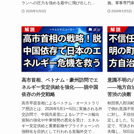
ランへの圧力を強める最中に飛び出した...
施。軍事専門家
2026年5月6日
2026年5月5日
政治
高市首相、ベトナム・豪州訪問でエ
意識不明の
ネルギー安定供給を強化——脱中国
——地方自
依存の外交戦略
苦渋の決断
高市早苗首相によるベトナム・オーストラリ
秋田県八郎潟町
ア歴訪とは、2026年5月1〜5日に実施される外
で倒れ意識不明
交訪問で、中国共産党によるレアアース輸出
に対し、不信
規制の強化や中東情勢の悪化を受け、エネル
定しました。5
ギー安定供給と重要鉱物サプライチェーンの
定で、可決され
強靱化を目的として行われる首脳外交で...
失職し、50日