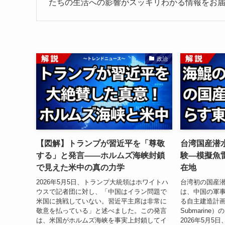
たちの生活への影響がスッキリわかる情報をお
政治
【図解】トランプが習近平を「尊敬
台湾国産潜
する」と発言——ホルムズ海峡封鎖
験—模擬魚
で見えた米中の真の力学
在地
2026年5月5日、トランプ大統領はホワイトハ
台湾初の国産
ウスで記者団に対し、「中国はイラン問題で
は、中国の軍
米国に挑戦していない。習近平主席は非常に
る自主建造計画（IDS
敬意を払っている」と述べました。この発言
Submarin
は、米国がホルムズ海峡を事実上封鎖してイ
2026年5月