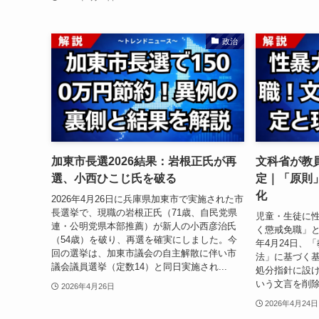
政治
加東市長選2026結果：岩根正氏が再
文科省が教
選、小西ひこじ氏を破る
定｜「原則
化
2026年4月26日に兵庫県加東市で実施された市
長選挙で、現職の岩根正氏（71歳、自民党県
児童・生徒に
連・公明党県本部推薦）が新人の小西彦治氏
く懲戒免職」と
（54歳）を破り、再選を確実にしました。今
年4月24日、
回の選挙は、加東市議会の自主解散に伴い市
法」に基づく
議会議員選挙（定数14）と同日実施され...
処分指針に設
いう文言を削除し
2026年4月26日
2026年4月24日