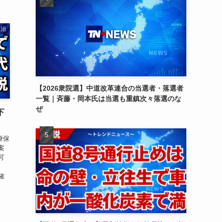
政治
【2026衆院選】中道改革連合の当選者・落選者
一覧｜斉藤・岡本氏は当選も重鎮次々落選のな
ぜ
下
療保
案
可
、
確