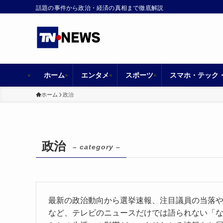
話題の事件から政治・経済の真相まで徹底解説
ホーム
エンタメ
スポーツ
スマホ・テック
ホーム
政治
政治
– category –
最新の政治動向から選挙速報、注目議員の当落
など、テレビのニュースだけでは語られない「