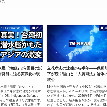
届け。
政治
水艦「海鯤」が7回目の試
立花孝志の逮捕から半年——保釈
雷発射に迫る実戦化の現
下が続く理由と「人質司法」論争
核心
潜水艦「海鯤（かいこん）」
NHKから国民を守る党（NHK党）代表の立
事的圧力を背景に台湾が推進す
孝志被告人が、2025年11月9日に名誉毀損
: Indigenous Defense
いで逮捕されてから、2026年5月で約6ヶ
e）のもとで建造された試作艦です。
経過しました。起訴後も保釈が一度も認め
5日、同艦は7回目の潜航試験を実
れず、勾留が継続しているこの状況は、SN