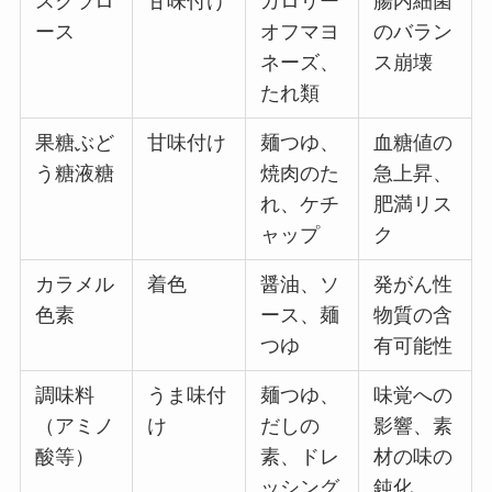
スクラロ
甘味付け
カロリー
腸内細菌
ース
オフマヨ
のバラン
ネーズ、
ス崩壊
たれ類
果糖ぶど
甘味付け
麺つゆ、
血糖値の
う糖液糖
焼肉のた
急上昇、
れ、ケチ
肥満リス
ャップ
ク
カラメル
着色
醤油、ソ
発がん性
色素
ース、麺
物質の含
つゆ
有可能性
調味料
うま味付
麺つゆ、
味覚への
（アミノ
け
だしの
影響、素
酸等）
素、ドレ
材の味の
ッシング
鈍化