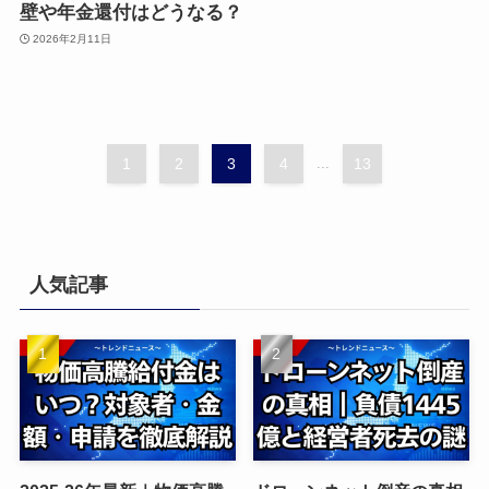
壁や年金還付はどうなる？
2026年2月11日
1
2
3
4
...
13
人気記事