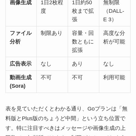
画像生成
1日2枚程
1日約50
無制限
度
枚まで拡
（DALL-
張
E 3）
ファイル
制限あり
容量・回
高度な分
分析
数ともに
析が可能
拡張
広告表示
なし
あり
なし
動画生成
不可
不可
利用可能
(Sora)
表を見ていただくとわかる通り、Goプランは「無
料版とPlus版のちょうど中間」という立ち位置で
す。特に注目すべきはメッセージや画像生成の上