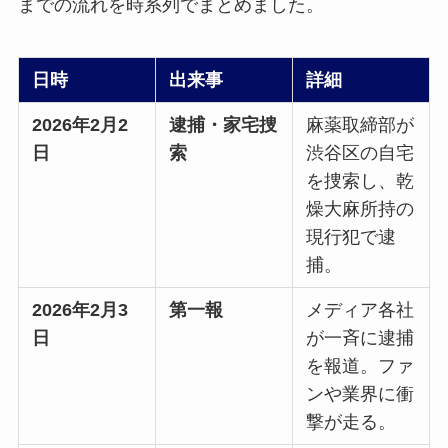
までの流れを時系列でまとめました。
日時
出来事
詳細
2026年2月2
逮捕・家宅捜
麻薬取締部が
日
索
渋谷区の自宅
を捜索し、乾
燥大麻所持の
現行犯で逮
捕。
2026年2月3
第一報
メディア各社
日
が一斉に逮捕
を報道。ファ
ンや業界に衝
撃が走る。