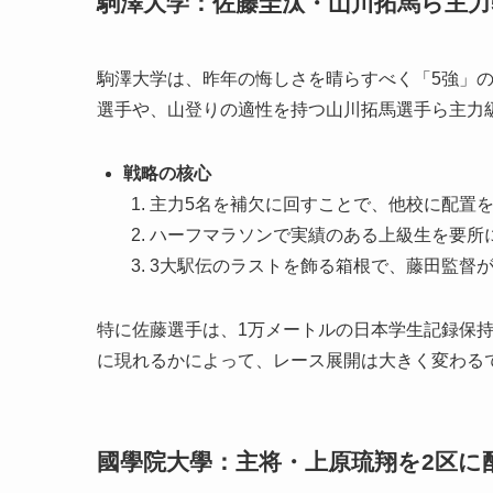
駒澤大学：佐藤圭汰・山川拓馬ら主力
駒澤大学は、昨年の悔しさを晴らすべく「5強」
選手や、山登りの適性を持つ山川拓馬選手ら主力
戦略の核心
主力5名を補欠に回すことで、他校に配置
ハーフマラソンで実績のある上級生を要所
3大駅伝のラストを飾る箱根で、藤田監督
特に佐藤選手は、1万メートルの日本学生記録保
に現れるかによって、レース展開は大きく変わる
國學院大學：主将・上原琉翔を2区に