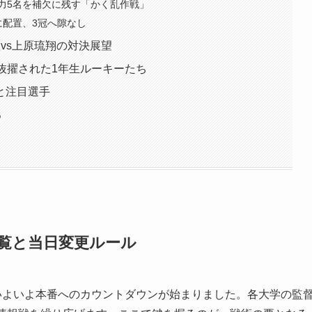
力5名を補欠に残す「かく乱作戦」
に配置、3冠へ隙なし
汰vs上原琉翔の対決展望
抜擢された1年生ルーキーたち
と注目選手
ろ
一覧と当日変更ルール
いよいよ本番へのカウントダウンが始まりました。各大学の監