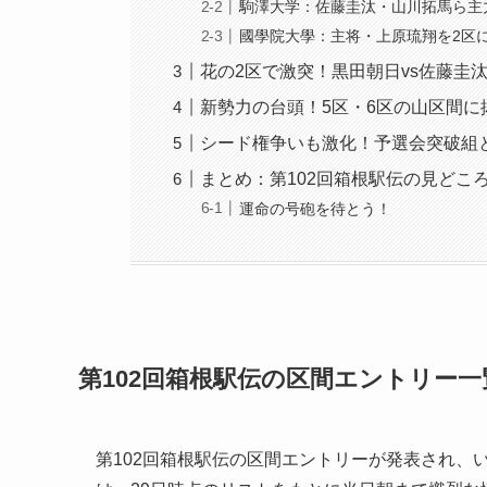
駒澤大学：佐藤圭汰・山川拓馬ら主
國學院大學：主将・上原琉翔を2区
花の2区で激突！黒田朝日vs佐藤圭
新勢力の台頭！5区・6区の山区間に
シード権争いも激化！予選会突破組
まとめ：第102回箱根駅伝の見どこ
運命の号砲を待とう！
第102回箱根駅伝の区間エントリー
第102回箱根駅伝の区間エントリーが発表され、