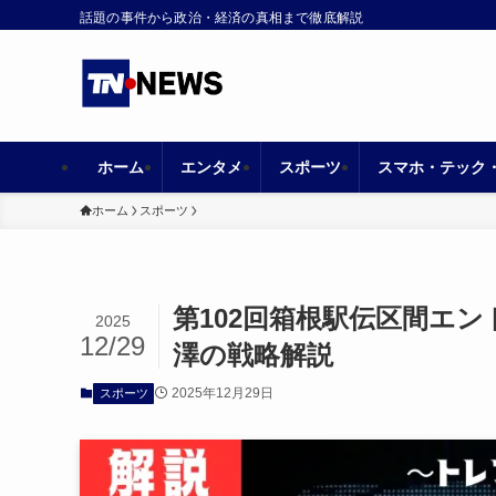
話題の事件から政治・経済の真相まで徹底解説
ホーム
エンタメ
スポーツ
スマホ・テック
ホーム
スポーツ
第102回箱根駅伝区間エ
2025
12/29
澤の戦略解説
2025年12月29日
スポーツ