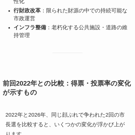
性化
行財政改革
：限られた財源の中での持続可能な
市政運営
インフラ整備
：老朽化する公共施設・道路の維
持管理
前回2022年との比較：得票・投票率の変化
が示すもの
2022年と2026年、同じ顔ぶれで争われた2回の市
長選を比較すると、いくつかの変化が浮かび上が
ります。