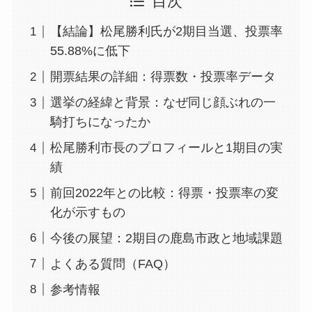
目次
【結論】松尾勝利氏が2期目当選、投票率
55.88%に低下
開票結果の詳細：得票数・投票率データ
選挙の経緯と背景：なぜ同じ顔ぶれの一
騎打ちになったか
松尾勝利市長のプロフィールと1期目の実
績
前回2022年との比較：得票・投票率の変
化が示すもの
今後の展望：2期目の鹿島市政と地域課題
よくある質問（FAQ）
参考情報