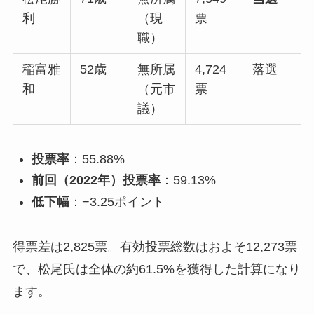
利
（現
票
職）
稲富雅
52歳
無所属
4,724
落選
和
（元市
票
議）
投票率
：55.88%
前回（2022年）投票率
：59.13%
低下幅
：−3.25ポイント
得票差は2,825票。有効投票総数はおよそ12,273票
で、松尾氏は全体の約61.5%を獲得した計算になり
ます。