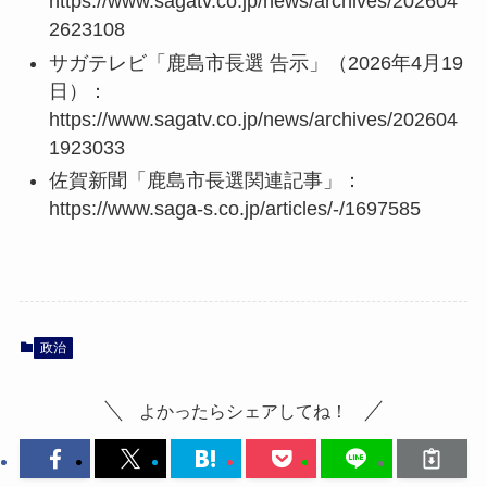
https://www.sagatv.co.jp/news/archives/202604
2623108
サガテレビ「鹿島市長選 告示」（2026年4月19
日）：
https://www.sagatv.co.jp/news/archives/202604
1923033
佐賀新聞「鹿島市長選関連記事」：
https://www.saga-s.co.jp/articles/-/1697585
政治
よかったらシェアしてね！