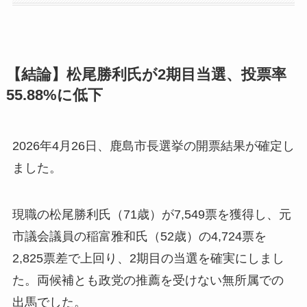
【結論】松尾勝利氏が2期目当選、投票率
55.88%に低下
2026年4月26日、鹿島市長選挙の開票結果が確定し
ました。
現職の松尾勝利氏（71歳）が7,549票を獲得し、元
市議会議員の稲富雅和氏（52歳）の4,724票を
2,825票差で上回り、2期目の当選を確実にしまし
た。両候補とも政党の推薦を受けない無所属での
出馬でした。