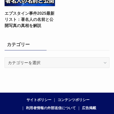
エプスタイン事件2025最新
リスト：著名人の名前と公
開写真の真相を解説
カテゴリー
カ
テ
ゴ
リ
ー
サイトポリシー
コンテンツポリシー
利用者情報の外部送信について
広告掲載