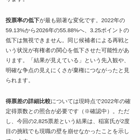
投票率の低下
が最も顕著な変化です。2022年の
59.13%から2026年の55.88%へ、3.25ポイントの
低下は無視できません。同じ候補者による再戦と
いう状況が有権者の関心を低下させた可能性があ
ります。「結果が見えている」という先入観や、
明確な争点の見えにくさが棄権につながったと見
られます。
得票差の詳細比較
については現時点で2022年の確
定得票数との照合が必要です（※確認中）。ただ
し、今回の2,825票差という結果は、稲富氏が2度
目の挑戦でも現職の壁を崩せなかったことを示し