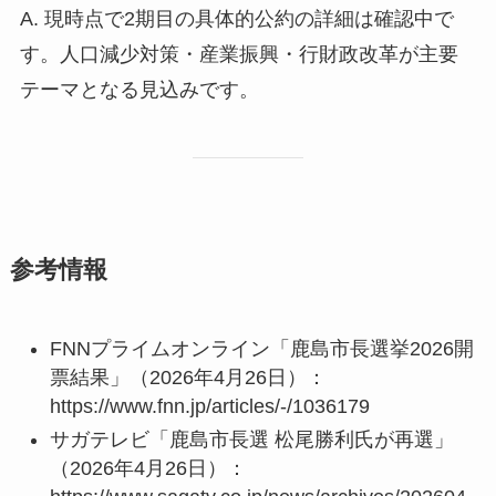
A. 現時点で2期目の具体的公約の詳細は確認中で
す。人口減少対策・産業振興・行財政改革が主要
テーマとなる見込みです。
参考情報
FNNプライムオンライン「鹿島市長選挙2026開
票結果」（2026年4月26日）：
https://www.fnn.jp/articles/-/1036179
サガテレビ「鹿島市長選 松尾勝利氏が再選」
（2026年4月26日）：