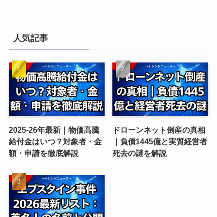
人気記事
2025-26年最新｜物価高騰
ドローンネット倒産の真相
給付金はいつ？対象者・金
｜負債1445億と実質経営者
額・申請を徹底解説
死去の謎を解説