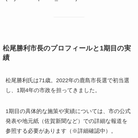
松尾勝利市長のプロフィールと1期目の実
績
松尾勝利氏は71歳。2022年の鹿島市長選で初当選
し、1期4年の市政を担ってきました。
1期目の具体的な施策や実績については、市の公式
発表や地元紙（佐賀新聞など）での詳細な報道を
参照する必要があります（※詳細確認中）。