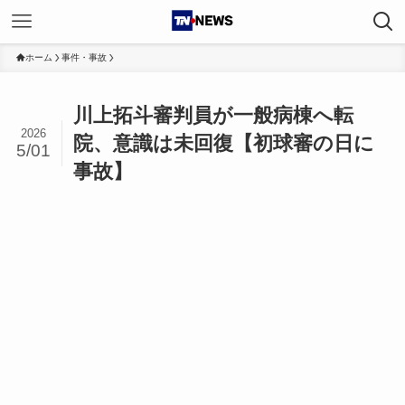
ホーム
事件・事故
川上拓斗審判員が一般病棟へ転
2026
院、意識は未回復【初球審の日に
5/01
事故】