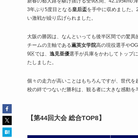
新春の都大路を駆け抜ける全9区間、42.195km
3年ぶり5度目となる
皇后盃
を手中に収めました。
い激戦が繰り広げられました。
大阪の勝因は、なんといっても後半区間での驚異
チームの主軸である
薫英女学院
高の現役選手やO
9区では、
逸見亜優
選手が兵庫をかわしてトップ
たしました。
個々の走力が高いことはもちろんですが、世代を
校の絆でつないだ勝利は、観る者に大きな感動を
【第44回大会 総合TOP8】