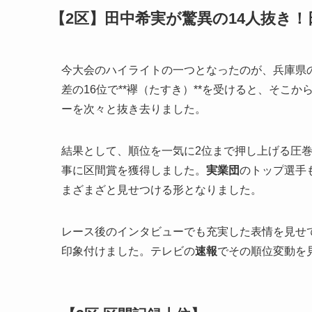
【2区】田中希実が驚異の14人抜き
今大会のハイライトの一つとなったのが、兵庫県の
差の16位で**襷（たすき）**を受けると、そこ
ーを次々と抜き去りました。
結果として、順位を一気に2位まで押し上げる圧
事に区間賞を獲得しました。
実業団
のトップ選手
まざまざと見せつける形となりました。
レース後のインタビューでも充実した表情を見せ
印象付けました。テレビの
速報
でその順位変動を