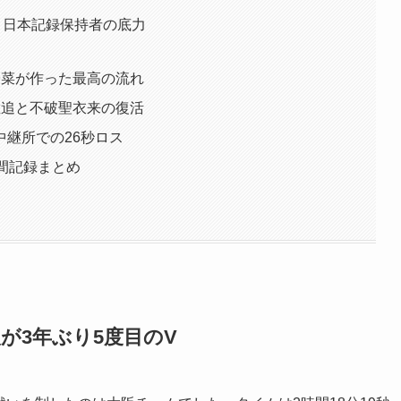
！日本記録保持者の底力
陽菜が作った最高の流れ
猛追と不破聖衣来の復活
継所での26秒ロス
間記録まとめ
が3年ぶり5度目のV