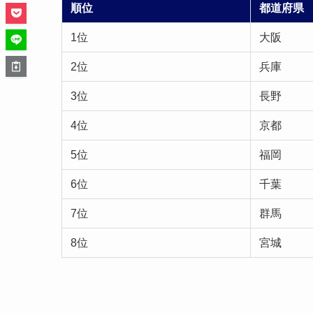
順位
都道府県
1位
大阪
2位
兵庫
3位
長野
4位
京都
5位
福岡
6位
千葉
7位
群馬
8位
宮城