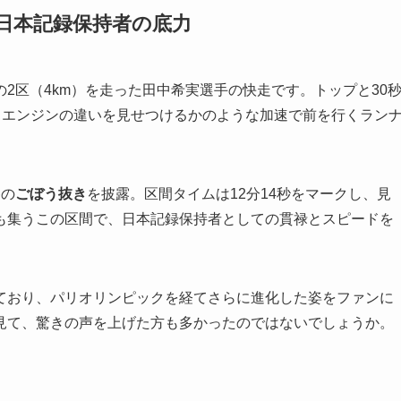
！日本記録保持者の底力
2区（4km）を走った田中希実選手の快走です。トップと30
からエンジンの違いを見せつけるかのような加速で前を行くラン
巻の
ごぼう抜き
を披露。区間タイムは12分14秒をマークし、見
も集うこの区間で、日本記録保持者としての貫禄とスピードを
ており、パリオリンピックを経てさらに進化した姿をファンに
見て、驚きの声を上げた方も多かったのではないでしょうか。