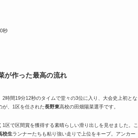
0秒
菜が作った最高の流れ
2時間19分12秒のタイムで堂々の3位に入り、大会史上初とな
のが、1区を任された
長野東
高校の田畑陽菜選手です。
く1区で区間賞を獲得する素晴らしい滑り出しを見せました。
高校生
ランナーたちも粘り強い走りで上位をキープ。アンカー