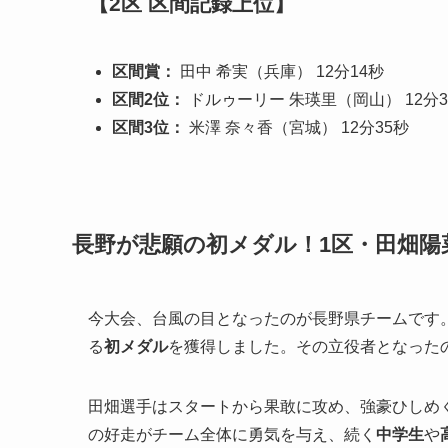
【2区 区間記録上位】
区間賞：
田中 希実（兵庫） 12分14秒
区間2位：
ドルゥーリー 朱瑛里（岡山） 12分3
区間3位：
米澤 奈々香（宮城） 12分35秒
長野が悲願の初メダル！1区・田畑陽
今大会、台風の目となったのが長野県チームです。
る
初メダル
を獲得しました。その立役者となった
田畑選手はスタートから果敢に攻め、強豪ひしめ
の好走がチーム全体に勇気を与え、続く
中学生
や