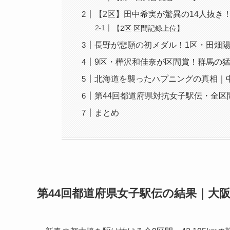
【2区】田中希実が驚異の14人抜き
【2区 区間記録上位】
長野が悲願の初メダル！1区・田畑
9区・樺沢和佳奈が区間賞！群馬の
北海道を襲ったハプニングの真相｜中
第44回都道府県対抗女子駅伝・全区
まとめ
第44回都道府県女子駅伝の結果｜大阪