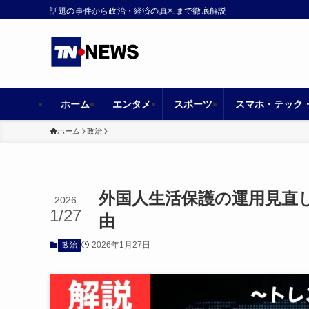
話題の事件から政治・経済の真相まで徹底解説
ホーム
エンタメ
スポーツ
スマホ・テック
ホーム
政治
外国人生活保護の運用見直
2026
1/27
由
2026年1月27日
政治