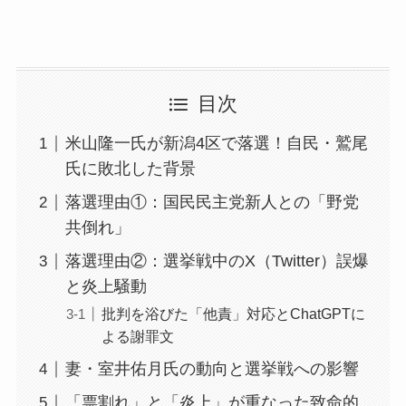
目次
米山隆一氏が新潟4区で落選！自民・鷲尾
氏に敗北した背景
落選理由①：国民民主党新人との「野党
共倒れ」
落選理由②：選挙戦中のX（Twitter）誤爆
と炎上騒動
批判を浴びた「他責」対応とChatGPTに
よる謝罪文
妻・室井佑月氏の動向と選挙戦への影響
「票割れ」と「炎上」が重なった致命的