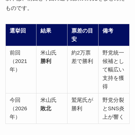
ものです。
選挙回
結果
票差の目
備考
安
前回
米山氏
約2万票
野党統一
（2021
勝利
差で勝利
候補とし
年）
て幅広い
支持を獲
得
今回
米山氏
鷲尾氏が
野党分裂
（2026
敗北
勝利
とSNS炎
年）
上が響く