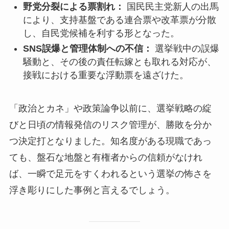
野党分裂による票割れ：
国民民主党新人の出馬
により、支持基盤である連合票や改革票が分散
し、自民党候補を利する形となった。
SNS誤爆と管理体制への不信：
選挙戦中の誤爆
騒動と、その後の責任転嫁とも取れる対応が、
接戦における重要な浮動票を遠ざけた。
「政治とカネ」や政策論争以前に、選挙戦略の綻
びと日頃の情報発信のリスク管理が、勝敗を分か
つ決定打となりました。知名度がある現職であっ
ても、盤石な地盤と有権者からの信頼がなけれ
ば、一瞬で足元をすくわれるという選挙の怖さを
浮き彫りにした事例と言えるでしょう。