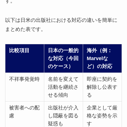
す。
以下は日米の出版社における対応の違いを簡単に
まとめた表です。
比較項目
日本の一般的
海外（例：
な対応（今回
Marvelな
のケース）
ど）の対応
不祥事発覚時
名前を変えて
即座に契約を
活動を継続さ
解除し公表す
せる傾向
る
被害者への配
出版社が介入
企業として厳
慮
し隠蔽を図る
格な姿勢を示
疑惑も
す