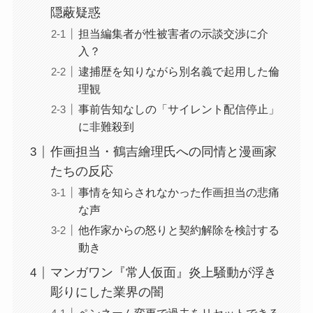
隠蔽疑惑
担当編集者が性被害者の示談交渉に介
入？
逮捕歴を知りながら別名義で起用した倫
理観
事前告知なしの「サイレント配信停止」
に非難殺到
作画担当・鶴吉繪理氏への同情と漫画家
たちの反応
事情を知らされなかった作画担当の悲痛
な声
他作家からの怒りと契約解除を検討する
動き
マンガワン『常人仮面』炎上騒動が浮き
彫りにした業界の闇