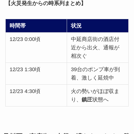
【火災発生からの時系列まとめ】
時間帯
状況
12/23 0:00頃
中延商店街の酒店付
近から出火、通報が
相次ぐ
12/23 1:30頃
39台のポンプ車が到
着、激しく延焼中
12/23 4:30頃
火の勢いがほぼ収ま
り、
鎮圧
状態へ