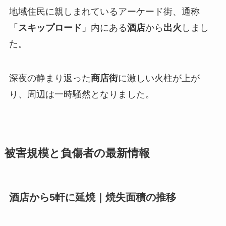
地域住民に親しまれているアーケード街、通称
「
スキップロード
」内にある
酒店
から
出火
しまし
た。
深夜の静まり返った
商店街
に激しい火柱が上が
り、周辺は一時騒然となりました。
被害規模と負傷者の最新情報
酒店から5軒に延焼｜焼失面積の推移