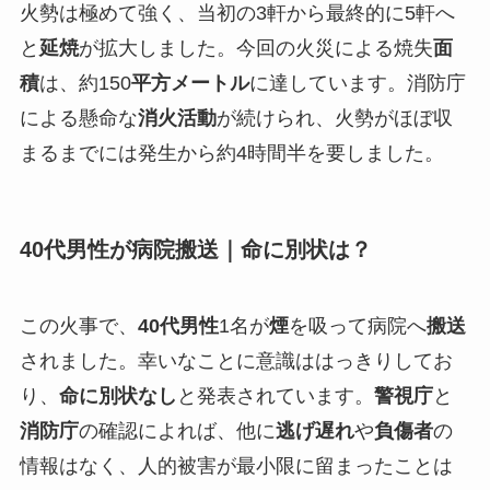
火勢は極めて強く、当初の3軒から最終的に5軒へ
と
延焼
が拡大しました。今回の火災による焼失
面
積
は、約150
平方メートル
に達しています。消防庁
による懸命な
消火活動
が続けられ、火勢がほぼ収
まるまでには発生から約4時間半を要しました。
40代男性が病院搬送｜命に別状は？
この火事で、
40代男性
1名が
煙
を吸って病院へ
搬送
されました。幸いなことに意識ははっきりしてお
り、
命に別状なし
と発表されています。
警視庁
と
消防庁
の確認によれば、他に
逃げ遅れ
や
負傷者
の
情報はなく、人的被害が最小限に留まったことは