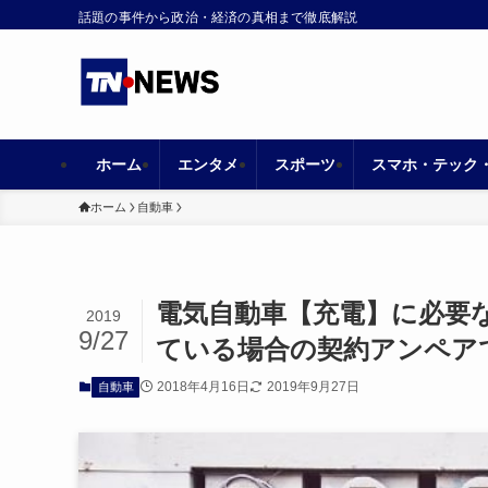
話題の事件から政治・経済の真相まで徹底解説
ホーム
エンタメ
スポーツ
スマホ・テック
ホーム
自動車
電気自動車【充電】に必要
2019
9/27
ている場合の契約アンペア
2018年4月16日
2019年9月27日
自動車