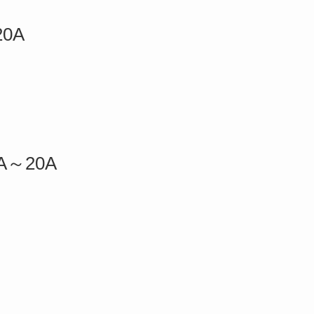
0A
～20A