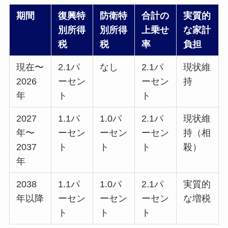
期間
復興特
防衛特
合計の
実質的
別所得
別所得
上乗せ
な家計
税
税
率
負担
現在〜
2.1パ
なし
2.1パ
現状維
2026
ーセン
ーセン
持
年
ト
ト
2027
1.1パ
1.0パ
2.1パ
現状維
年〜
ーセン
ーセン
ーセン
持（相
2037
ト
ト
ト
殺）
年
2038
1.1パ
1.0パ
2.1パ
実質的
年以降
ーセン
ーセン
ーセン
な増税
ト
ト
ト