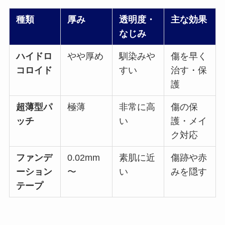
種類
厚み
透明度・
主な効果
なじみ
ハイドロ
やや厚め
馴染みや
傷を早く
コロイド
すい
治す・保
護
超薄型パ
極薄
非常に高
傷の保
ッチ
い
護・メイ
ク対応
ファンデ
0.02mm
素肌に近
傷跡や赤
ーション
〜
い
みを隠す
テープ