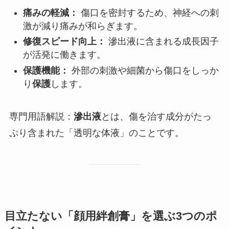
痛みの軽減：
傷口を密封するため、神経への刺
激が減り痛みが和らぎます。
修復スピード向上：
滲出液に含まれる成長因子
が活発に働きます。
保護機能：
外部の刺激や細菌から傷口をしっか
り
保護
します。
専門用語解説：
滲出液
とは、傷を治す成分がたっ
ぷり含まれた「透明な体液」のことです。
目立たない「顔用絆創膏」を選ぶ3つのポ