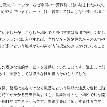
いた巨大グループが、なぜ今回の一斉摘発に追い込まれたのでし
因が絡んでいます。一つ目は、営業してはいけない禁止地域に
ていましたが、こうした場所での風俗営業は法律で厳しく禁じ
マンションに出入りすれば、当然ながら近隣住民からの苦情や
りが多いという地域からの声が内偵捜査のきっかけになること
した過激な性的サービスを提供していたことです。過去には別
あり、実態としては違法な性風俗店そのものでした。
今回、警察は売春ではなく風営法という場所の違反で逮捕に踏
く時間がかかる売春行為よりも、営業許可のない場所で店を開
一網打尽にできるからです。警視庁をはじめとする捜査当局