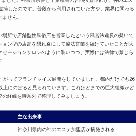
走りました。神奈川県警と千葉県警の合同捜査本部が、神のエス
に逮捕したのです。普段から利用されていた方や、業界に関わる
れません。
い場所で店舗型性風俗店を営業したという風営法違反の疑いで
ション型の店舗を隠れ蓑にして違法営業を続けていたことが大
クゼーションサロンのように装いつつ、実際には法律で禁じら
す。
たがってフランチャイズ展開をしていました。都内だけでも26
円以上にのぼると見られています。これほどまでの巨大組織がど
査の経緯を時系列で整理してみましょう。
主な出来事
神奈川県内の神のエステ加盟店が摘発される