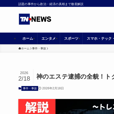
話題の事件から政治・経済の真相まで徹底解説
ホーム
エンタメ
スポーツ
スマホ・テック
ホーム
事件・事故
2026
神のエステ逮捕の全貌！ト
2/18
2026年2月18日
事件・事故