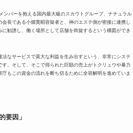
のメンバーを抱える国内最大級のスカウトグループ、ナチュラル
の会長である小畑寛昭容疑者と、神のエステ側が密接に連携し
みに勧誘し、働く場所として店舗を斡旋するという構図ができ
違法なサービスで莫大な利益を生み出すという、非常にシステ
です。そして、そこで得られた巨額の売上がトクリュウや暴力
察庁もこの資金の流れを断ち切るために全容解明を進めていま
的要因」