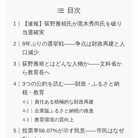
目次
【速報】荻野雅裕氏が黒木秀尚氏を破り
当選確実
8年ぶりの選挙戦——争点は財政再建と人
口減少
荻野雅裕とはどんな人物か——文科省か
ら教育長へ
3つの公約を読む——財政・ふるさと納
税・教育
責任ある積極的な財政再建
企業版ふるさと納税の推進
教育環境の質向上
投票率56.07%が示す民意——市民はなぜ