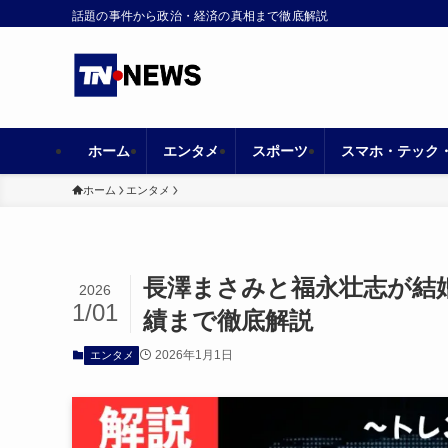
話題の事件から政治・経済の真相まで徹底解説
ホーム
エンタメ
スポーツ
スマホ・テック
ホーム
エンタメ
長澤まさみと福永壮志が結婚
2026
1/01
績まで徹底解説
2026年1月1日
エンタメ