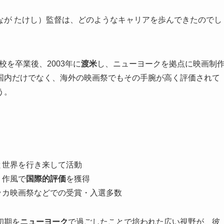
なが たけし）監督は、どのようなキャリアを歩んできたのでし
校を卒業後、2003年に
渡米
し、ニューヨークを拠点に映画制
国内だけでなく、海外の映画祭でもその手腕が高く評価されて
う。
と世界を行き来して活動
く作風で
国際的評価
を獲得
ッカ映画祭などでの受賞・入選多数
初期を
ニューヨーク
で過ごしたことで培われた広い視野が、彼