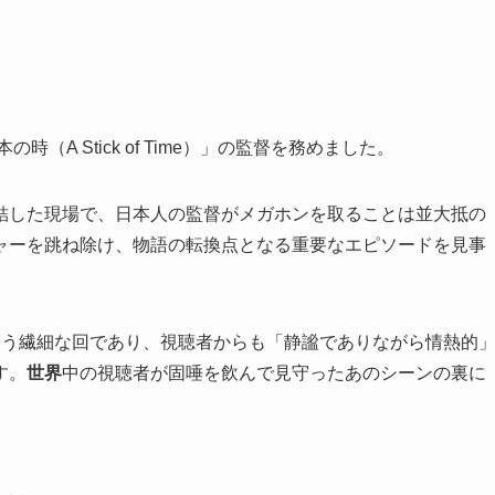
の時（A Stick of Time）」の監督を務めました。
結した現場で、日本人の監督がメガホンを取ることは並大抵の
ャーを跳ね除け、物語の転換点となる重要なエピソードを見事
合う繊細な回であり、視聴者からも「静謐でありながら情熱的
す。
世界
中の視聴者が固唾を飲んで見守ったあのシーンの裏に