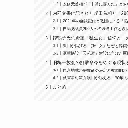
安倍元首相が「非常に喜んだ」とさ
内部文書に記された岸田首相と「29
2021年の面談記録と教団による「
自民党議員290人への浸透工作と教
韓鶴子氏の野望「独生女」信仰と「
教団が掲げる「独生女」思想と韓鶴
豪華施設「天苑宮」建設に向けた巨
旧統一教会の解散命令をめぐる現状
東京地裁の解散命令決定と教団側の
被害者対策弁護団が訴える「30年
まとめ