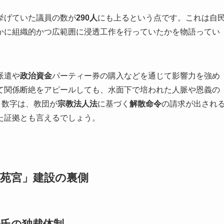
挙げていた議員の数が
290人
にも上るという点です。これは自
かに組織的かつ広範囲に浸透工作を行っていたかを物語ってい
派遣や
政治資金
パーティー券の購入などを通じて影響力を強め
て関係断絶をアピールしても、水面下で培われた人脈や恩義の
う数字は、教団が
宗教法人法
に基づく
解散命令
の請求が出され
た証拠とも言えるでしょう。
天苑宮」建設の裏側
子氏の独裁体制