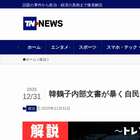
話題の事件から政治・経済の真相まで徹底解説
ホーム
エンタメ
スポーツ
スマホ・テック
ホーム
政治
2025
韓鶴子内部文書が暴く自民
12/31
2025年12月31日
政治