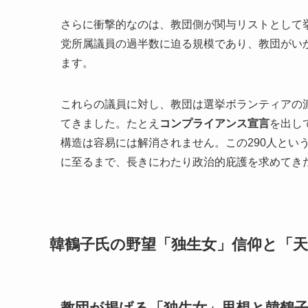
さらに衝撃的なのは、教団側が関与リストとして
党所属議員の過半数に迫る規模であり、教団がい
ます。
これらの議員に対し、教団は選挙ボランティアの
てきました。たとえ
コンプライアンス宣言
を出し
構造は容易には解消されません。この290人とい
に至るまで、長きにわたり政治的庇護を求めてき
韓鶴子氏の野望「独生女」信仰と「
教団が掲げる「独生女」思想と韓鶴