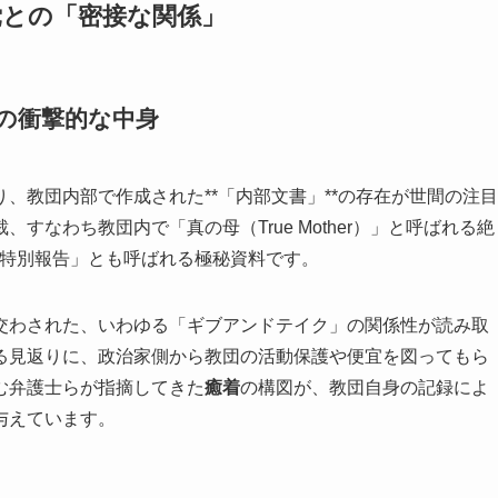
党との「密接な関係」
の衝撃的な中身
、教団内部で作成された**「内部文書」**の存在が世間の注目
なわち教団内で「真の母（True Mother）」と呼ばれる絶
M特別報告」とも呼ばれる極秘資料です。
交わされた、いわゆる「ギブアンドテイク」の関係性が読み取
る見返りに、政治家側から教団の活動保護や便宜を図ってもら
む弁護士らが指摘してきた
癒着
の構図が、教団自身の記録によ
与えています。