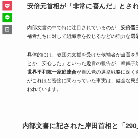
安倍元首相が「非常に喜んだ」とさ
内部文書の中で特に注目されているのが、
安倍晋
補者たちに対して組織票を投じるなどの強力な
選
具体的には、教団の支援を受けた候補者が当選を
とか「安心した」といった趣旨の報告が、韓鶴子
世界平和統一家庭連合
が自民党の選挙戦略に深く
がこれほど密接に関わっていた事実は、健全な民
われています。
内部文書に記された岸田首相と「29