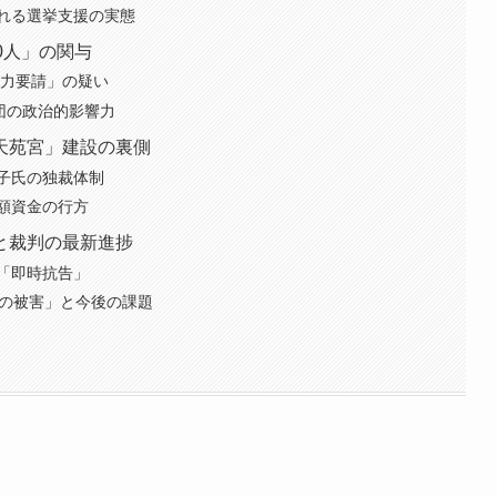
れる選挙支援の実態
0人」の関与
協力要請」の疑い
団の政治的影響力
天苑宮」建設の裏側
子氏の独裁体制
額資金の行方
と裁判の最新進捗
「即時抗告」
間の被害」と今後の課題