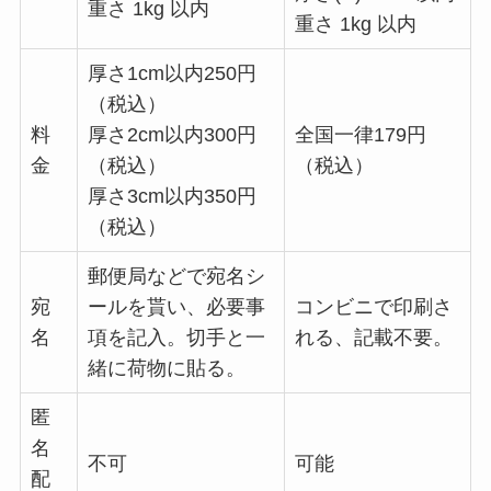
重さ 1kg 以内
重さ 1kg 以内
厚さ1cm以内250円
（税込）
料
厚さ2cm以内300円
全国一律179円
金
（税込）
（税込）
厚さ3cm以内350円
（税込）
郵便局などで宛名シ
宛
ールを貰い、必要事
コンビニで印刷さ
名
項を記入。切手と一
れる、記載不要。
緒に荷物に貼る。
匿
名
不可
可能
配