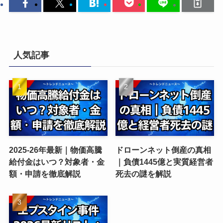
人気記事
2025-26年最新｜物価高騰
ドローンネット倒産の真相
給付金はいつ？対象者・金
｜負債1445億と実質経営者
額・申請を徹底解説
死去の謎を解説