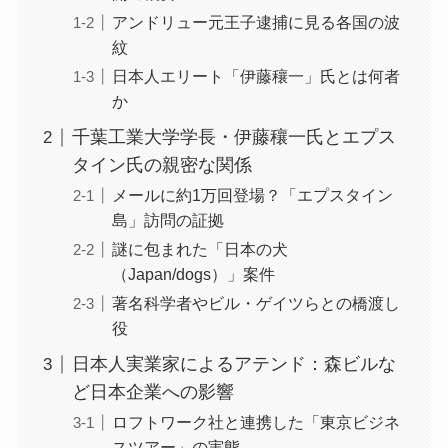
アンドリュー元王子逮捕に見る各国の波
紋
日本人エリート「伊藤穰一」氏とは何者
か
千葉工業大学学長・伊藤穰一氏とエプス
タイン氏の親密な関係
メールに約1万回登場？「エプスタイン
島」訪問の証拠
謎に包まれた「日本の犬
（Japan/dogs）」案件
著名科学者やビル・ゲイツらとの橋渡し
役
日本人実業家によるアテンド：森ビルな
ど日本企業への影響
ロフトワーク社と連携した「東京ビジネ
スツアー」の実態